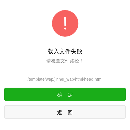
载入文件失败
请检查文件路径！
/template/wap/jinhei_wap/html/head.html
确 定
返 回