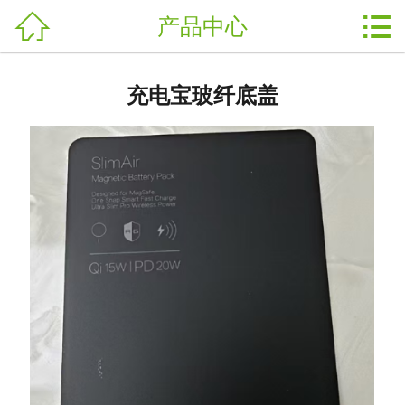


产品中心
产品中心

UV光学模具
充电宝玻纤底盖
PC复合板手机后盖
面板
UV转印加工
玻纤热压电池盖
摄像头装饰件